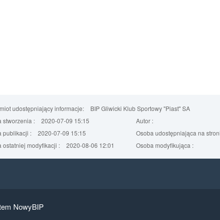
iot udostępniający informacje:
BIP Gliwicki Klub Sportowy "Piast" SA
 stworzenia :
2020-07-09 15:15
Autor :
 publikacji :
2020-07-09 15:15
Osoba udostępniająca na stroni
 ostatniej modyfikacji :
2020-08-06 12:01
Osoba modyfikująca :
tem NowyBIP