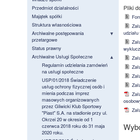
Przedmiot działalności
Majątek spółki
Form
Struktura własnościowa
Załą
udziału
Archiwalne postępowania
przetargowe
Załą
Status prawny
wyklucz
Archiwalne Usługi Społeczne
Załą
Regulamin udzielania zamówień
Załą
na usługi społeczne
Załą
USP/01/2018 Świadczenie
Załą
usług ochrony fizycznej osób i
mienia podczas imprez
Załą
masowych organizowanych
osobowy
przez Gliwicki Klub Sportowy
Załą
"Piast" S.A. na stadionie przy ul.
Okrzei 20 w okresie od 1
Wybór
czerwca 2018 roku do 31 maja
2020 roku.