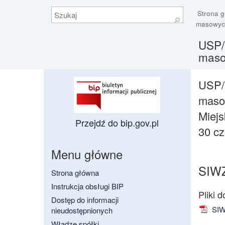
Szukaj
Strona 
⚲
masowyc
USP/
masow
USP/0
masow
Miejs
Przejdź do bip.gov.pl
30 cz
Menu główne
SIW
Strona główna
Instrukcja obsługi BIP
Dostęp do informacji
SIWZ
nieudostępnionych
Władze spółki